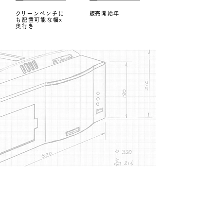
​クリーンベンチに
​販売開始年
も配置可能な幅x
奥行き