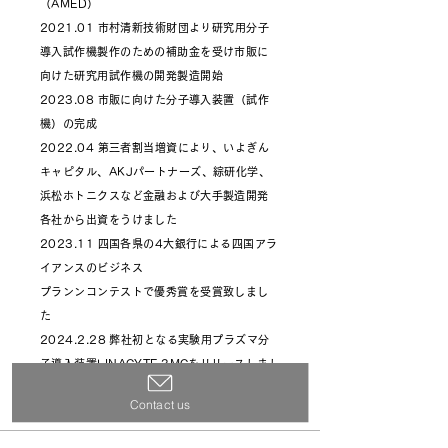
（AMED）
2021.01 市村清新技術財団より研究用分子
導入試作機製作のための補助金を受け市販に
向けた研究用試作機の開発製造開始
2023.08 市販に向けた分子導入装置（試作
機）の完成
2022.04 第三者割当増資により、いよぎん
キャピタル、AKJパートナーズ、綜研化学、
浜松ホトニクスなど金融および大手製造開発
各社から出資をうけました
2023.11 四国各県の4大銀行による四国アラ
イアンスのビジネス
プランンコンテストで優秀賞を受賞致しまし
た
2024.2.28
弊社初となる実験用プラズマ分
子導入装置LINACYTE 3MCをリリースしまし
た！
Contact us